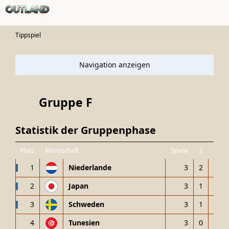
Tippspiel
Gruppe F
Statistik der Gruppenphase
Platz
Mannschaft
Spiele
S
U
1
Niederlande
3
2
1
2
Japan
3
1
2
3
Schweden
3
1
1
4
Tunesien
3
0
0